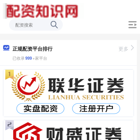
正规配资平台排行
更多
已收录
999
+家平台