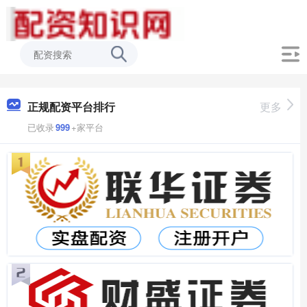
正规配资平台排行
更多
已收录
999
+家平台