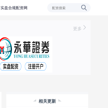
实盘合规配资网
更多
相关更新