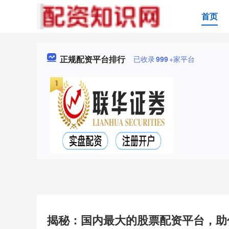
首页
正规配资平台排行
已收录
999
+家平台
揭秘：国内最大的股票配资平台，助