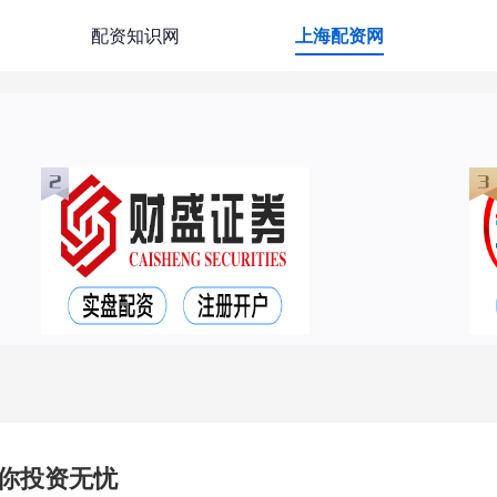
配资知识网
上海配资网
你投资无忧