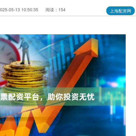
5-05-13 10:50:35
阅读：154
上海配资网