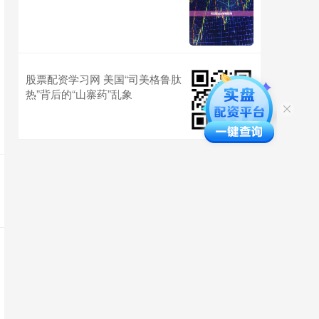
股票配资学习网 美国“司美格鲁肽
热”背后的“山寨药”乱象