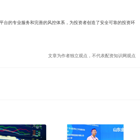
平台的专业服务和完善的风控体系，为投资者创造了安全可靠的投资环
文章为作者独立观点，不代表配资知识网观点