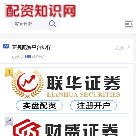
正规配资平台排行
更多
已收录
999
+家平台