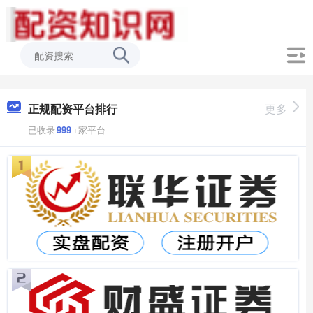
正规配资平台排行
更多
已收录
999
+家平台