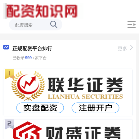
正规配资平台排行
更多
已收录
999
+家平台