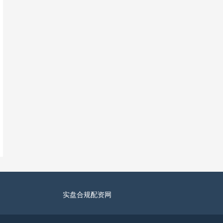
实盘合规配资网