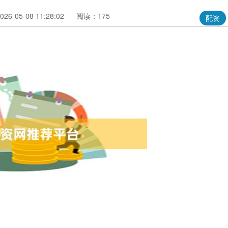
6-05-08 11:28:02
阅读：175
配资