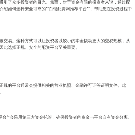
吸引了众多投资者的目光。然而，对于资金有限的投资者来说，通过配
绍如何选择安全可靠的**白银配资网推荐平台**，帮助您在投资过程中
银交易。这种方式可以让投资者以较小的本金撬动更大的交易规模，从
因此选择正规、安全的配资平台至关重要。
正规的平台通常会提供相关的营业执照、金融许可证等证明文件。此
。
平台**会采用第三方资金托管，确保投资者的资金与平台自有资金分离。