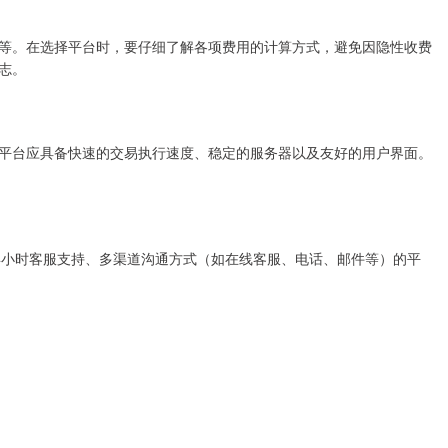
等。在选择平台时，要仔细了解各项费用的计算方式，避免因隐性收费
志。
平台应具备快速的交易执行速度、稳定的服务器以及友好的用户界面。
24小时客服支持、多渠道沟通方式（如在线客服、电话、邮件等）的平