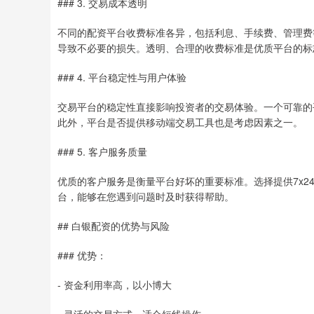
### 3. 交易成本透明
不同的配资平台收费标准各异，包括利息、手续费、管理费
导致不必要的损失。透明、合理的收费标准是优质平台的标
### 4. 平台稳定性与用户体验
交易平台的稳定性直接影响投资者的交易体验。一个可靠的
此外，平台是否提供移动端交易工具也是考虑因素之一。
### 5. 客户服务质量
优质的客户服务是衡量平台好坏的重要标准。选择提供7x
台，能够在您遇到问题时及时获得帮助。
## 白银配资的优势与风险
### 优势：
- 资金利用率高，以小博大