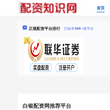
首页
正规配资平台排行
已收录
999
+家平台
白银配资网推荐平台