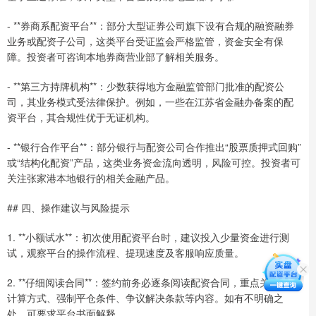
- **券商系配资平台**：部分大型证券公司旗下设有合规的融资融券
业务或配资子公司，这类平台受证监会严格监管，资金安全有保
障。投资者可咨询本地券商营业部了解相关服务。
- **第三方持牌机构**：少数获得地方金融监管部门批准的配资公
司，其业务模式受法律保护。例如，一些在江苏省金融办备案的配
资平台，其合规性优于无证机构。
- **银行合作平台**：部分银行与配资公司合作推出“股票质押式回购”
或“结构化配资”产品，这类业务资金流向透明，风险可控。投资者可
关注张家港本地银行的相关金融产品。
## 四、操作建议与风险提示
1. **小额试水**：初次使用配资平台时，建议投入少量资金进行测
试，观察平台的操作流程、提现速度及客服响应质量。
2. **仔细阅读合同**：签约前务必逐条阅读配资合同，重点关注费用
计算方式、强制平仓条件、争议解决条款等内容。如有不明确之
处，可要求平台书面解释。