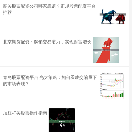
韶关股票配资公司哪家靠谱？正规股票配资平台
推荐
北京期货配资：解锁交易潜力，实现财富增长
青岛股票配资平台 光大策略：如何看成交缩量下
的市场表现？
加杠杆买股票操作指南