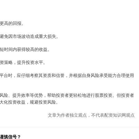
得更高的回报。
险，避免因市场波动造成重大损失。
在较短时间内获得较高的收益。
定投资策略，提升投资水平。
平台时，应仔细考察其资质和信誉，并根据自身风险承受能力合理使用
风险、提升效率等优势，帮助投资者更轻松地进行股票投资。但投资者
大化投资收益，规避投资风险。
文章为作者独立观点，不代表配资知识网观点
谨慎信号？