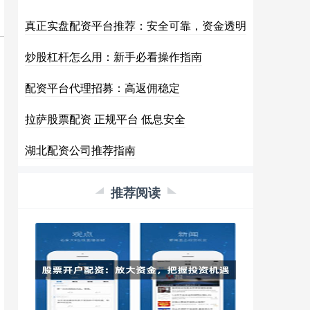
真正实盘配资平台推荐：安全可靠，资金透明
炒股杠杆怎么用：新手必看操作指南
配资平台代理招募：高返佣稳定
拉萨股票配资 正规平台 低息安全
湖北配资公司推荐指南
推荐阅读