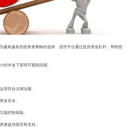
为越来越多的投资者青睐的选择。这些平台通过提供资金杠杆，帮助投
在较小的本金下获得可观的回报。
其运营符合法律法规。
者资金安全。
，又能控制风险。
为投资者提供指导和支持。