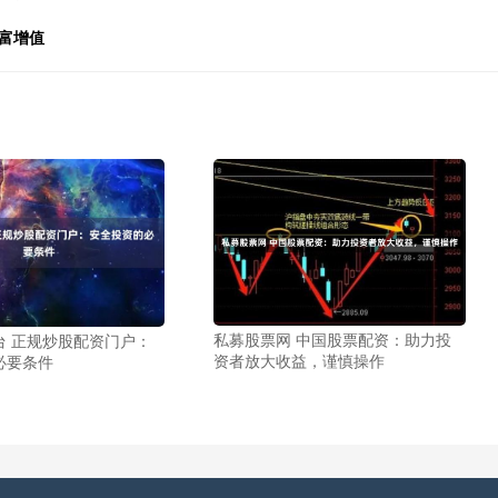
富增值
私募股票网 中国股票配资：助力投
台 正规炒股配资门户：
资者放大收益，谨慎操作
必要条件