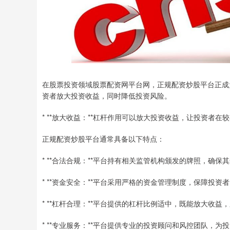
在股票投资领域股票配资网平台网，正规配资炒股平台正成
资者放大投资收益，同时降低投资风险。
* **放大收益：**杠杆作用可以放大投资收益，让投资者
正规配资炒股平台通常具备以下特点：
* **合法合规：**平台持有相关监管机构颁发的牌照，确保
* **资金安全：**平台采用严格的资金管理制度，保障投资
* **杠杆合理：**平台提供的杠杆比例适中，既能放大收益
* **专业服务：**平台提供专业的投资顾问和风控团队，