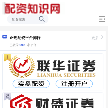
正规配资平台排行
更多
已收录
999
+家平台