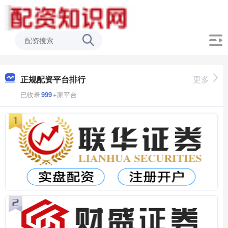
正规配资平台排行
更多
已收录
999
+家平台