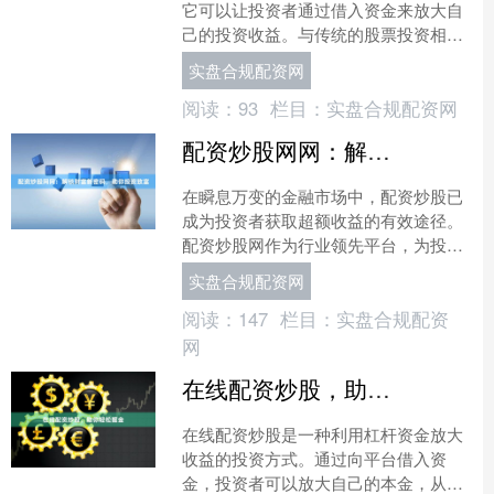
它可以让投资者通过借入资金来放大自
己的投资收益。与传统的股票投资相
比，月息股票配资具有以下优势： * **
实盘合规配资网
收益率高：**月息股....
阅读：
93
栏目：
实盘合规配资网
配资炒股网网：解锁财富新密码，助你投资致富
在瞬息万变的金融市场中，配资炒股已
成为投资者获取超额收益的有效途径。
配资炒股网作为行业领先平台，为投资
者提供专业、便捷的配资服务，助你解
实盘合规配资网
锁财富新密码，实现投资致....
阅读：
147
栏目：
实盘合规配资
网
在线配资炒股，助你轻松掘金
在线配资炒股是一种利用杠杆资金放大
收益的投资方式。通过向平台借入资
金，投资者可以放大自己的本金，从而