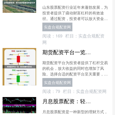
山东股票配资行业近年来蓬勃发展，为
投资者提供了撬动财富杠杆的有效途
径。通过配资，投资者可以放大资金规
模，提升投资收益率，从而实现财富增
实盘合规配资网
值。 山东股票配资平台通常....
阅读：
169
栏目：
实盘合规配资
网
期货配资平台一览：助你把握市场先机
期货配资平台为投资者提供了杠杆交易
的机会，放大收益的同时也增加了风
险。选择合适的配资平台至关重要，以
下是一些值得考虑的平台： * **富途牛
实盘合规配资网
牛：**提供高达 1....
阅读：
79
栏目：
实盘合规配资网
月息股票配资：轻松获利，稳健增值
月息股票配资是一种新型的理财方式，