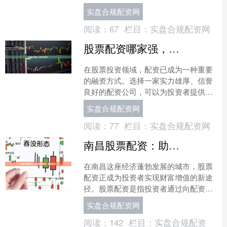
获得更高的收益。 **在线配资炒股的优
实盘合规配资网
势：** * **放大....
阅读：
67
栏目：
实盘合规配资网
股票配资哪家强，助你投资赢四方
在股票投资领域，配资已成为一种重要
的融资方式。选择一家实力雄厚、信誉
良好的配资公司，可以为投资者提供资
金杠杆，放大投资收益。 那么，股票配
实盘合规配资网
资哪家强？经过多方对比....
阅读：
77
栏目：
实盘合规配资网
南昌股票配资：助你财富增值，稳健投资
在南昌这座经济蓬勃发展的城市，股票
配资正成为投资者实现财富增值的新途
径。股票配资是指投资者通过向配资公
司借入资金，以放大投资规模的一种方
实盘合规配资网
式。 南昌股票配资公司众....
阅读：
142
栏目：
实盘合规配资