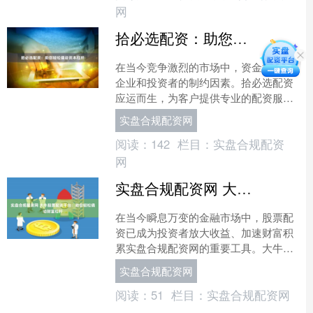
网
拾必选配资：助您轻松撬动资本杠杆
在当今竞争激烈的市场中，资金往往是
企业和投资者的制约因素。拾必选配资
应运而生，为客户提供专业的配资服
务，助其轻松撬动资本杠杆，释放无限
实盘合规配资网
潜能。 拾必选配资拥有雄厚....
阅读：
142
栏目：
实盘合规配资
网
实盘合规配资网 大牛股票配资平台：助您轻松撬动财富杠杆
在当今瞬息万变的金融市场中，股票配
资已成为投资者放大收益、加速财富积
累实盘合规配资网的重要工具。大牛股
票配资平台作为业内领先的配资平台实
实盘合规配资网
盘合规配资网，以其专业、....
阅读：
51
栏目：
实盘合规配资网