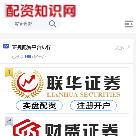
正规配资平台排行
更多
已收录
999
+家平台